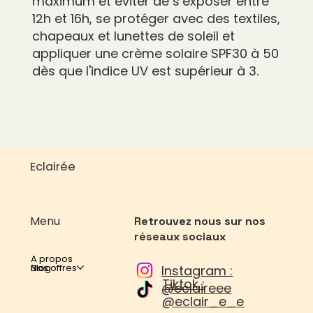
maximum et éviter de s’exposer entre
12h et 16h, se protéger avec des textiles,
chapeaux et lunettes de soleil et
appliquer une crème solaire SPF30 à 50
dès que l'indice UV est supérieur à 3.
Eclairée
Menu
Retrouvez nous sur nos
réseaux sociaux
A propos
Nos offres
Blog
Instagram :
Tiktok :
@eclaireee
@eclair_e_e